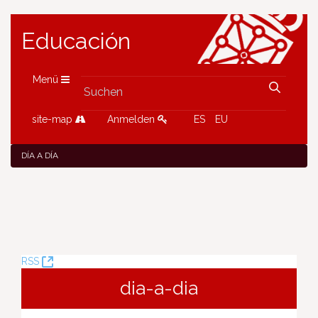
Educación
Menü
site-map
Anmelden
ES
EU
DÍA A DÍA
(Öffnet
RSS
neues
dia-a-dia
Fenster)