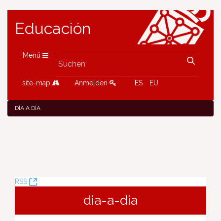
Educación
Menü
site-map
Anmelden
ES
EU
DÍA A DÍA
(Öffnet
RSS
neues
dia-a-dia
Fenster)