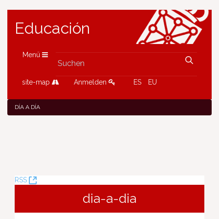
Educación
Menü
site-map
Anmelden
ES
EU
DÍA A DÍA
(Öffnet
RSS
neues
dia-a-dia
Fenster)