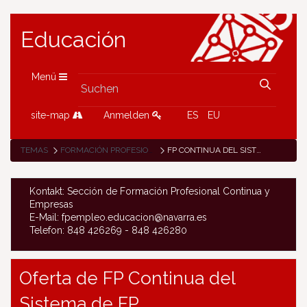
Educación
Menü
site-map
Anmelden
ES
EU
TEMAS
FORMACIÓN PROFESIONAL
FP CONTINUA DEL SISTEMA DE FP
Kontakt: Sección de Formación Profesional Continua y
Empresas
E-Mail: fpempleo.educacion@navarra.es
Telefon: 848 426269 - 848 426280
Oferta de FP Continua del
Sistema de FP