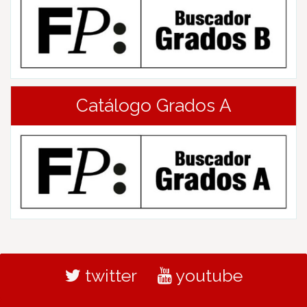
Catálogo Grados A
twitter
youtube