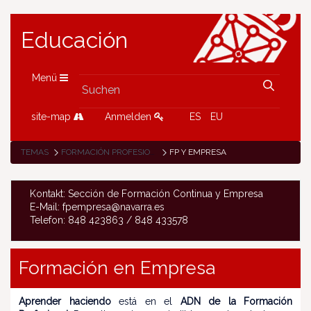
Educación
Menü
site-map
Anmelden
ES
EU
TEMAS
FORMACIÓN PROFESIONAL
FP Y EMPRESA
Kontakt: Sección de Formación Continua y Empresa
E-Mail: fpempresa@navarra.es
Telefon: 848 423863 / 848 433578
Formación en Empresa
Aprender haciendo
está en el
ADN de la Formación