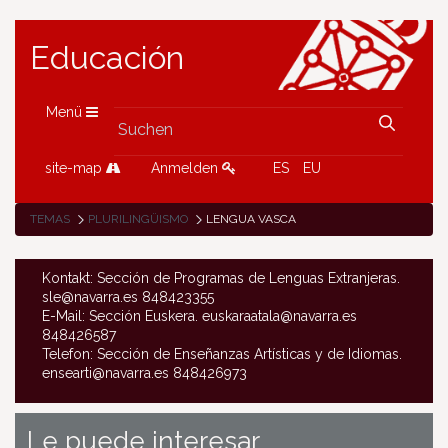
Educación
Menü
site-map
Anmelden
ES
EU
TEMAS
PLURILINGÜISMO
LENGUA VASCA
Kontakt: Sección de Programas de Lenguas Extranjeras.
sle@navarra.es 848423355
E-Mail: Sección Euskera. euskaraatala@navarra.es
848426587
Telefon: Sección de Enseñanzas Artísticas y de Idiomas.
ensearti@navarra.es 848426973
Le puede interesar