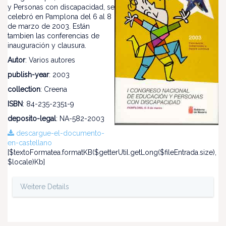
y Personas con discapacidad, se
celebró en Pamplona del 6 al 8
de marzo de 2003. Están
tambien las conferencias de
inauguración y clausura.
Autor
: Varios autores
publish-year
: 2003
collection
: Creena
ISBN
: 84-235-2351-9
deposito-legal
: NA-582-2003
descargue-el-documento-
en-castellano
[$textoFormatea.formatKB($getterUtil.getLong($fileEntrada.size),
$locale)Kb]
Weitere Details