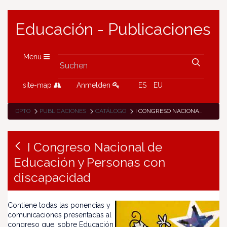
Educación - Publicaciones
Menü
site-map
Anmelden
ES
EU
DPTO
PUBLICACIONES
CATÁLOGO
I CONGRESO NACIONAL DE EDUCACIÓN Y PERSONAS CON DISCAPACIDAD
I Congreso Nacional de
Educación y Personas con
discapacidad
Contiene todas las ponencias y
comunicaciones presentadas al
congreso que, sobre Educación