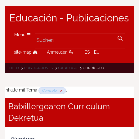
Educación - Publicaciones
Menü
site-map
Anmelden
ES
EU
DPTO
PUBLICACIONES
CATÁLOGO
CURRÍCULO
Inhalte mit Tema
.
Currículo
Batxillergoaren Curriculum
Dekretua