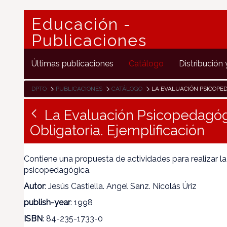
Educación -
Publicaciones
Últimas publicaciones
Catálogo
Distribución 
DPTO
PUBLICACIONES
CATÁLOGO
LA EVALUACIÓN PSICOPEDAGÓGICA EN LA EDUCACIÓN 
La Evaluación Psicopedagóg
Obligatoria. Ejemplificación
Contiene una propuesta de actividades para realizar l
psicopedagógica.
Autor
: Jesús Castiella. Angel Sanz. Nicolás Úriz
publish-year
: 1998
ISBN
: 84-235-1733-0