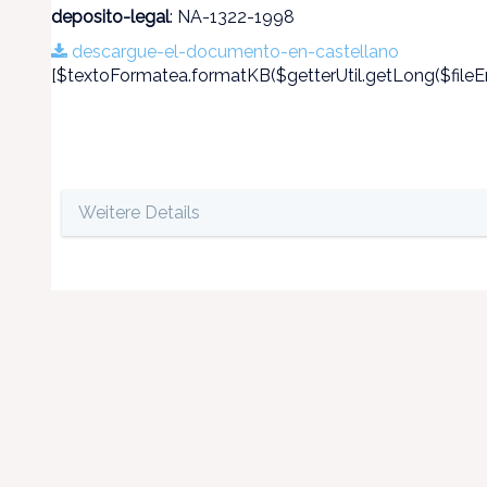
deposito-legal
: NA-1322-1998
descargue-el-documento-en-castellano
[$textoFormatea.formatKB($getterUtil.getLong($fileEn
Weitere Details