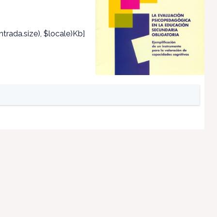
trada.size), $locale)Kb]