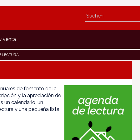
y venta
E LECTURA
anuales de fomento de la
cripción y la apreciación de
s un calendario, un
ectura y una pequeña lista