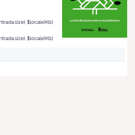
trada.size), $locale)Kb]
trada.size), $locale)Kb]