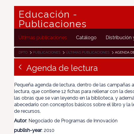
Educación -
Publicaciones
Últimas publicaciones
Catálogo
Distribución 
DPTO
PUBLICACIONES
ÚLTIMAS PUBLICACIONES
AGENDA D
Agenda de lectura
Pequeña agenda de lectura, dentro de las campañas 
lectura, que contiene 12 fichas para rellenar con la des
las obras que se van leyendo en la biblioteca, y ademá
abecedario con conceptos básicos sobre el libro y la l
de recursos.
Autor
: Negociado de Programas de Innovación
publish-year
: 2010