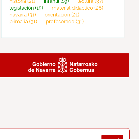
historia
(21)
infantil
(19)
lectura
(37)
legislación
(15)
material didáctico
(28)
navarra
(31)
orientación
(21)
primaria
(31)
profesorado
(31)