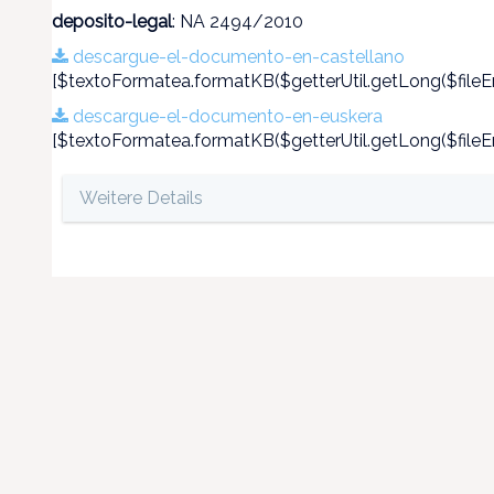
deposito-legal
: NA 2494/2010
descargue-el-documento-en-castellano
[$textoFormatea.formatKB($getterUtil.getLong($fileEn
descargue-el-documento-en-euskera
[$textoFormatea.formatKB($getterUtil.getLong($fileEn
Weitere Details