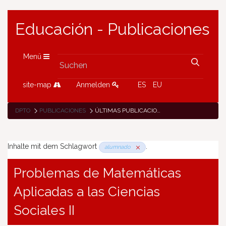
Educación - Publicaciones
Menü
site-map
Anmelden
ES
EU
DPTO
PUBLICACIONES
ÚLTIMAS PUBLICACIONES
Inhalte mit dem Schlagwort
.
alumnado
Problemas de Matemáticas
Aplicadas a las Ciencias
Sociales II