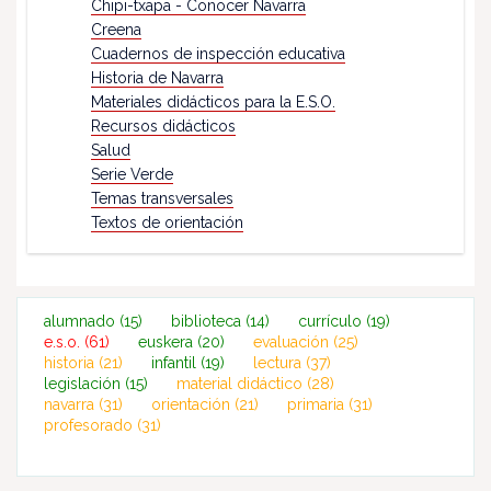
Chipi-txapa - Conocer Navarra
Creena
Cuadernos de inspección educativa
Historia de Navarra
Materiales didácticos para la E.S.O.
Recursos didácticos
Salud
Serie Verde
Temas transversales
Textos de orientación
alumnado
(15)
biblioteca
(14)
currículo
(19)
e.s.o.
(61)
euskera
(20)
evaluación
(25)
historia
(21)
infantil
(19)
lectura
(37)
legislación
(15)
material didáctico
(28)
navarra
(31)
orientación
(21)
primaria
(31)
profesorado
(31)