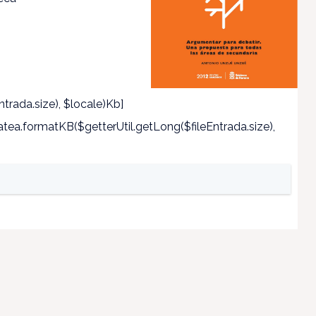
trada.size), $locale)Kb]
ea.formatKB($getterUtil.getLong($fileEntrada.size),