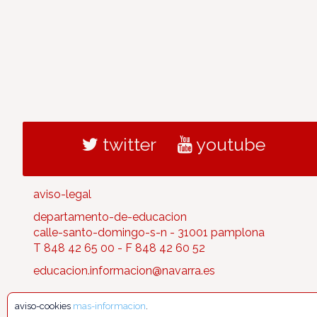
twitter
youtube
aviso-legal
departamento-de-educacion
calle-santo-domingo-s-n - 31001 pamplona
T 848 42 65 00 - F 848 42 60 52
educacion.informacion@navarra.es
aviso-cookies
mas-informacion
.