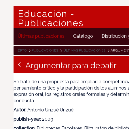
Educación -
Publicaciones
Últimas publicaciones
Catálogo
Distribución 
DPTO
PUBLICACIONES
ÚLTIMAS PUBLICACIONES
ARGUMENT
Argumentar para debatir
Se trata de una propuesta para ampliar la competencia 
pensamiento crítico y la participación de los alumnos 
expresión oral, los registros orales formales y determ
conducta.
Autor
: Antonio Unzué Unzué
publish-year
: 2009
collection
: Bibliotecas Escolares. Blitz, ratón de biblio