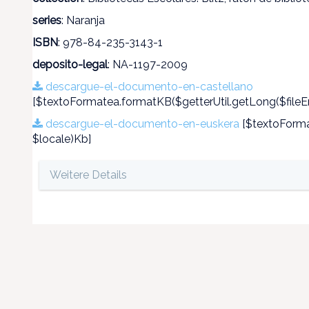
series
: Naranja
ISBN
: 978-84-235-3143-1
deposito-legal
: NA-1197-2009
descargue-el-documento-en-castellano
[$textoFormatea.formatKB($getterUtil.getLong($fileEn
descargue-el-documento-en-euskera
[$textoFormat
$locale)Kb]
Weitere Details