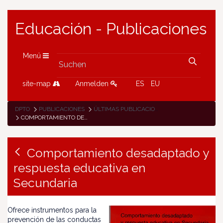
Educación - Publicaciones
Menü
site-map
Anmelden
ES
EU
DPTO
PUBLICACIONES
ÚLTIMAS PUBLICACIONES
COMPORTAMIENTO DESADAPTADO Y RESPUESTA EDUCATIVA EN SECUNDARIA
Comportamiento desadaptado y
respuesta educativa en
Secundaria
Ofrece instrumentos para la
prevención de las conductas