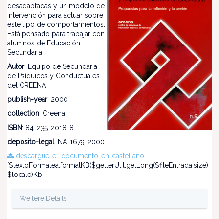
desadaptadas y un modelo de
intervención para actuar sobre
este tipo de comportamientos.
Está pensado para trabajar con
alumnos de Educación
Secundaria.
Autor
: Equipo de Secundaria
de Psíquicos y Conductuales
del CREENA
publish-year
: 2000
collection
: Creena
ISBN
: 84-235-2018-8
deposito-legal
: NA-1679-2000
descargue-el-documento-en-castellano
[$textoFormatea.formatKB($getterUtil.getLong($fileEntrada.size),
$locale)Kb]
Weitere Details