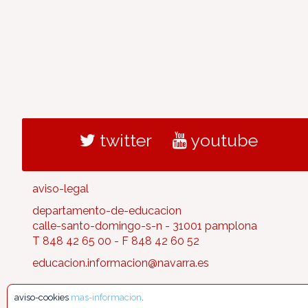
twitter
youtube
aviso-legal
departamento-de-educacion
calle-santo-domingo-s-n - 31001 pamplona
T 848 42 65 00 - F 848 42 60 52
educacion.informacion@navarra.es
aviso-cookies
mas-informacion
.