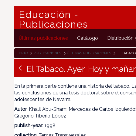
Educación -
Publicaciones
Últimas publicaciones
Catálogo
Distribución 
DPTO
PUBLICACIONES
ÚLTIMAS PUBLICACIONES
EL TABACO
El Tabaco. Ayer, Hoy y maña
En la primera parte contiene una historia del tabaco. 
las conclusiones de una tesis doctoral sobre el consu
adolescentes de Navarra.
Autor
: Khalil Abu-Sham; Mercedes de Carlos Izquierdo;
Gregorio Tiberio López
publish-year
: 1998
collection
: Temas Transversales