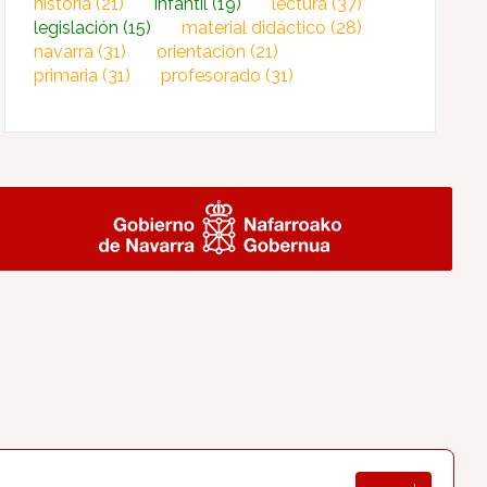
historia
(21)
infantil
(19)
lectura
(37)
legislación
(15)
material didáctico
(28)
navarra
(31)
orientación
(21)
primaria
(31)
profesorado
(31)