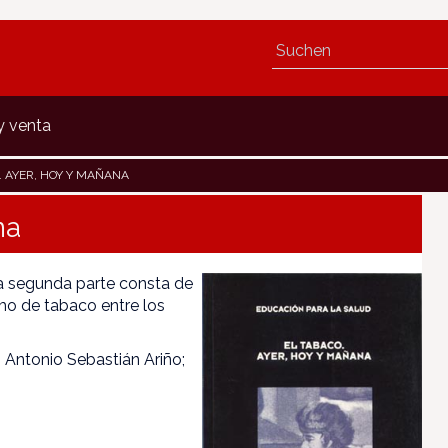
y venta
. AYER, HOY Y MAÑANA
na
La segunda parte consta de
mo de tabaco entre los
 Antonio Sebastián Ariño;