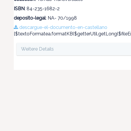
ISBN
: 84-235-1682-2
deposito-legal
: NA- 70/1998
descargue-el-documento-en-castellano
[$textoFormatea.formatKB($getterUtil.getLong($fileEn
Weitere Details