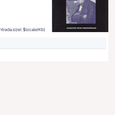
trada.size), $locale)Kb]