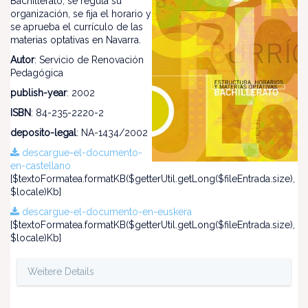
Bachillerato, se regula su
organización, se fija el horario y
se aprueba el currículo de las
materias optativas en Navarra.
Autor
: Servicio de Renovación
Pedagógica
publish-year
: 2002
ISBN
: 84-235-2220-2
deposito-legal
: NA-1434/2002
descargue-el-documento-
en-castellano
[$textoFormatea.formatKB($getterUtil.getLong($fileEntrada.size),
$locale)Kb]
descargue-el-documento-en-euskera
[$textoFormatea.formatKB($getterUtil.getLong($fileEntrada.size),
$locale)Kb]
Weitere Details