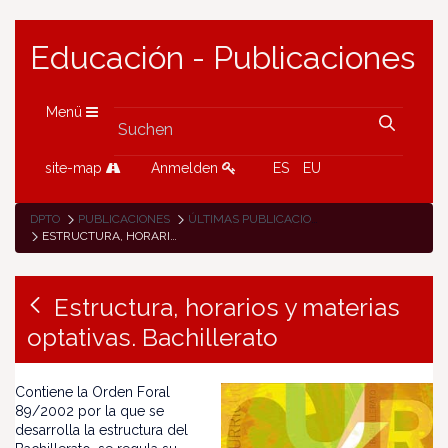
Educación - Publicaciones
Menü
site-map
Anmelden
ES
EU
DPTO
PUBLICACIONES
ÚLTIMAS PUBLICACIONES
ESTRUCTURA, HORARIOS Y MATERIAS OPTATIVAS. BACHILLERATO
Estructura, horarios y materias
optativas. Bachillerato
Contiene la Orden Foral
89/2002 por la que se
desarrolla la estructura del