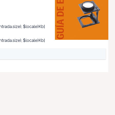
trada.size), $locale)Kb]
trada.size), $locale)Kb]