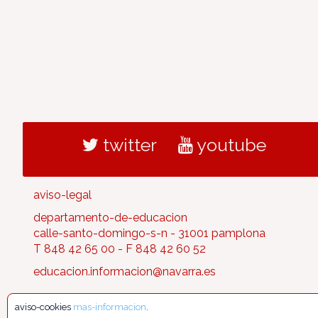
twitter
youtube
aviso-legal
departamento-de-educacion
calle-santo-domingo-s-n - 31001 pamplona
T 848 42 65 00 - F 848 42 60 52
educacion.informacion@navarra.es
aviso-cookies
mas-informacion
.