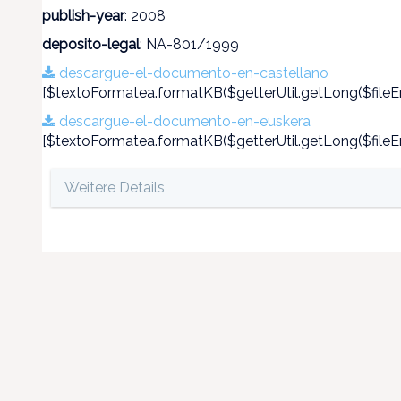
publish-year
: 2008
deposito-legal
: NA-801/1999
descargue-el-documento-en-castellano
[$textoFormatea.formatKB($getterUtil.getLong($fileEn
descargue-el-documento-en-euskera
[$textoFormatea.formatKB($getterUtil.getLong($fileEn
Weitere Details