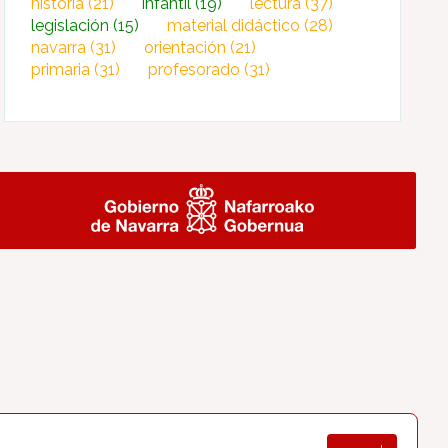
historia
(21)
infantil
(19)
lectura
(37)
legislación
(15)
material didáctico
(28)
navarra
(31)
orientación
(21)
primaria
(31)
profesorado
(31)