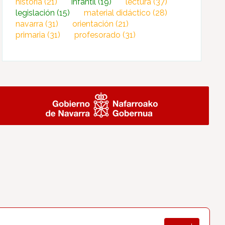
historia
(21)
infantil
(19)
lectura
(37)
legislación
(15)
material didáctico
(28)
navarra
(31)
orientación
(21)
primaria
(31)
profesorado
(31)