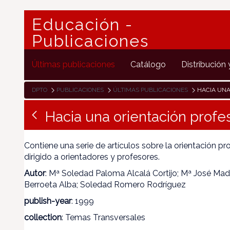
Educación -
Publicaciones
Últimas publicaciones
Catálogo
Distribución 
DPTO
PUBLICACIONES
ÚLTIMAS PUBLICACIONES
HACIA UNA 
Hacia una orientación profes
Contiene una serie de artículos sobre la orientación pro
dirigido a orientadores y profesores.
Autor
: Mª Soledad Paloma Alcalá Cortijo; Mª José Mad
Berroeta Alba; Soledad Romero Rodríguez
publish-year
: 1999
collection
: Temas Transversales