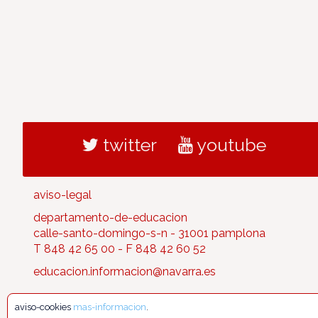
twitter
youtube
aviso-legal
departamento-de-educacion
calle-santo-domingo-s-n - 31001 pamplona
T 848 42 65 00 - F 848 42 60 52
educacion.informacion@navarra.es
aviso-cookies
mas-informacion
.