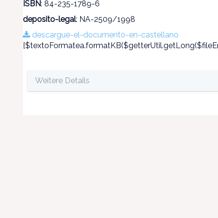
ISBN
: 84-235-1789-6
deposito-legal
: NA-2509/1998
descargue-el-documento-en-castellano
[$textoFormatea.formatKB($getterUtil.getLong($fileEn
Weitere Details