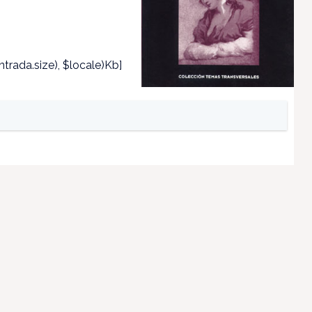
trada.size), $locale)Kb]