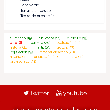
Serie Verde
Temas transversales
Textos de orientación
alumnado
(15)
biblioteca
(14)
currículo
(19)
e.s.o.
(61)
euskera
(20)
evaluación
(25)
historia
(21)
infantil
(19)
lectura
(37)
legislación
(15)
material didáctico
(28)
navarra
(31)
orientación
(21)
primaria
(31)
profesorado
(31)
twitter
youtube
departamento-de-educacion