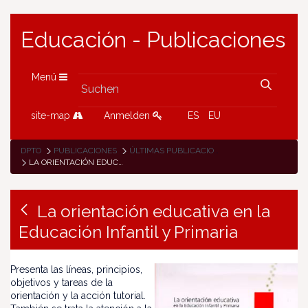
Educación - Publicaciones
Menü
site-map
Anmelden
ES
EU
DPTO
PUBLICACIONES
ÚLTIMAS PUBLICACIONES
LA ORIENTACIÓN EDUCATIVA EN LA EDUCACIÓN INFANTIL Y PRIMARIA
La orientación educativa en la
Educación Infantil y Primaria
Presenta las líneas, principios,
objetivos y tareas de la
orientación y la acción tutorial.