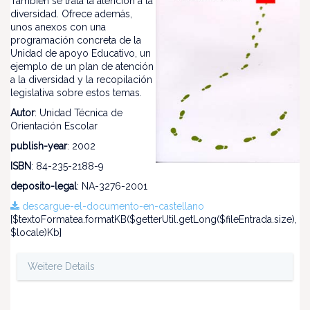
También se trata la atención a la
diversidad. Ofrece además,
unos anexos con una
programación concreta de la
Unidad de apoyo Educativo, un
ejemplo de un plan de atención
a la diversidad y la recopilación
legislativa sobre estos temas.
Autor
: Unidad Técnica de
Orientación Escolar
publish-year
: 2002
ISBN
: 84-235-2188-9
deposito-legal
: NA-3276-2001
descargue-el-documento-en-castellano
[$textoFormatea.formatKB($getterUtil.getLong($fileEntrada.size),
$locale)Kb]
Weitere Details