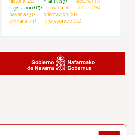
historia
(21)
infantil
(19)
lectura
(37)
legislación
(15)
material didáctico
(28)
navarra
(31)
orientación
(21)
primaria
(31)
profesorado
(31)