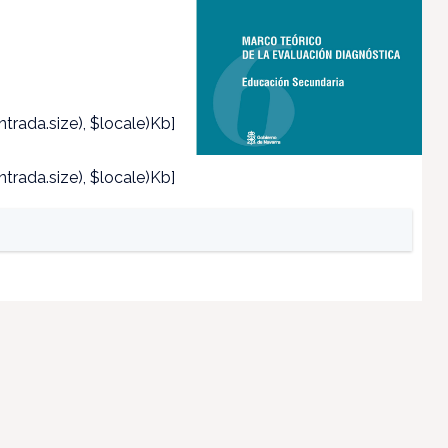
trada.size), $locale)Kb]
trada.size), $locale)Kb]