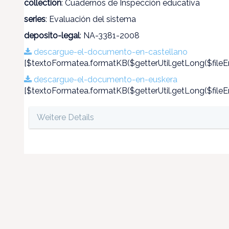
collection
: Cuadernos de Inspección educativa
series
: Evaluación del sistema
deposito-legal
: NA-3381-2008
descargue-el-documento-en-castellano
[$textoFormatea.formatKB($getterUtil.getLong($fileEn
descargue-el-documento-en-euskera
[$textoFormatea.formatKB($getterUtil.getLong($fileEn
Weitere Details