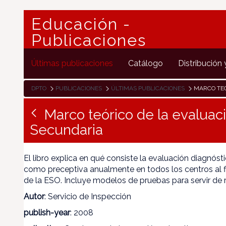
Educación -
Publicaciones
Últimas publicaciones
Catálogo
Distribución 
DPTO
PUBLICACIONES
ÚLTIMAS PUBLICACIONES
MARCO TEÓRICO 
Marco teórico de la evaluac
Secundaria
El libro explica en qué consiste la evaluación diagnós
como preceptiva anualmente en todos los centros al fi
de la ESO. Incluye modelos de pruebas para servir de r
Autor
: Servicio de Inspección
publish-year
: 2008