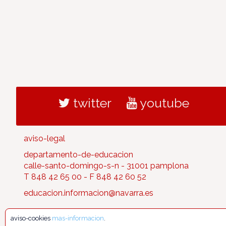
twitter
youtube
aviso-legal
departamento-de-educacion
calle-santo-domingo-s-n - 31001 pamplona
T 848 42 65 00 - F 848 42 60 52
educacion.informacion@navarra.es
aviso-cookies
mas-informacion
.