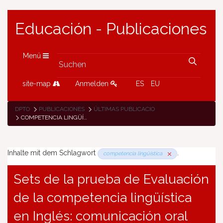
Educación - Publicaciones
Menü
site-map
Anmelden
ES
EU
DPTO
PUBLICACIONES
ÚLTIMAS PUBLICACIONES
COMPETENCIA LINGÜÍSTICA
Inhalte mit dem Schlagwort
.
competencia lingüística
Sets de la prueba de Evaluación
de la competencia lingüística
en Inglés: comunicación oral