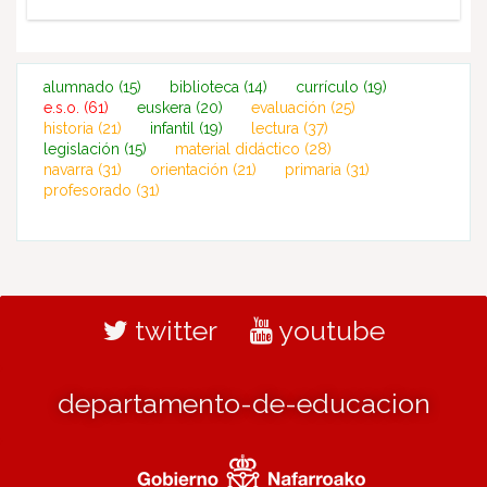
alumnado
(15)
biblioteca
(14)
currículo
(19)
e.s.o.
(61)
euskera
(20)
evaluación
(25)
historia
(21)
infantil
(19)
lectura
(37)
legislación
(15)
material didáctico
(28)
navarra
(31)
orientación
(21)
primaria
(31)
profesorado
(31)
twitter
youtube
departamento-de-educacion