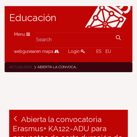
Educación
Menu
webgunearen mapa
Login
ES
EU
ACTUALIDAD
ABIERTA LA CONVOCATORIA ERASMUS+ KA122-ADU PARA PROYECTOS DE CORTA DURACIÓN DE MOVILIDAD DE ESTUDIANTES Y PERSONAL DE EDUCACIÓN DE PERSONAS ADULTAS
Abierta la convocatoria
Erasmus+ KA122-ADU para