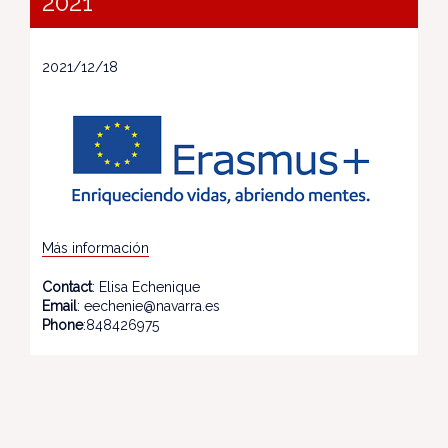
2021
2021/12/18
Más información
Contact
: Elisa Echenique
Email
: eechenie@navarra.es
Phone
:848426975