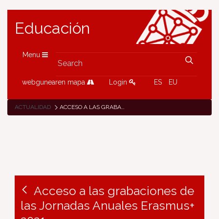
Educación
Menu
webgunearen mapa
Login
ES
EU
ACTUALIDAD
ACCESO A LAS GRABACIONES DE LAS JORNADAS ANUALES ERASMUS+ 2021
Acceso a las grabaciones de
las Jornadas Anuales Erasmus+