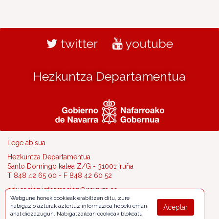
twitter
youtube
Hezkuntza Departamentua
Lege abisua
Hezkuntza Departamentua
Santo Domingo kalea Z/G - 31001 Iruña
T 848 42 65 00 - F 848 42 60 52
educacion.informacion@navarra.es
Webgune honek cookieak erabiltzen ditu, zure
nabigazio azturak aztertuz informazioa hobeki eman
Aceptar
ahal diezazugun. Nabigatzailean cookieak blokeatu