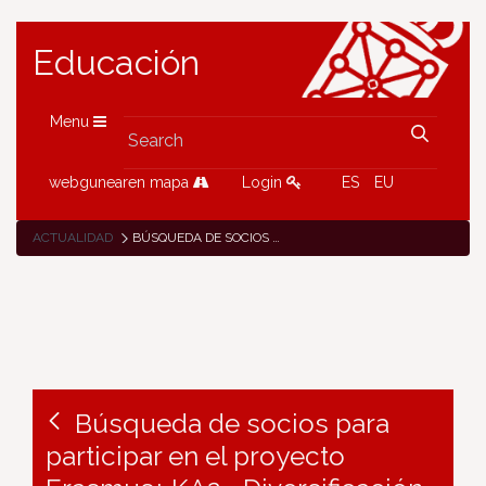
Educación
Menu
webgunearen mapa
Login
ES
EU
ACTUALIDAD
BÚSQUEDA DE SOCIOS PARA PARTICIPAR EN EL PROYECTO ERASMUS+ KA2 «DIVERSIFICACIÓN EN LA EDUCACIÓN DIGITAL PARA LOS CENTROS ESCOLARES DE EDUCACIÓN PRIMARIA»
Búsqueda de socios para
participar en el proyecto