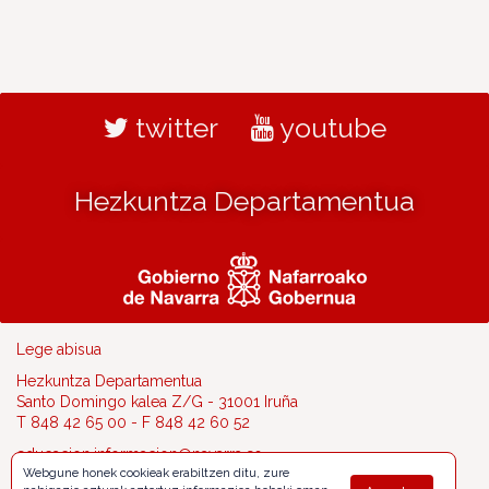
twitter
youtube
Hezkuntza Departamentua
Lege abisua
Hezkuntza Departamentua
Santo Domingo kalea Z/G - 31001 Iruña
T 848 42 65 00 - F 848 42 60 52
educacion.informacion@navarra.es
Webgune honek cookieak erabiltzen ditu, zure