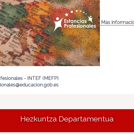
Más informaci
rofesionales - INTEF (MEFP)
esionales@educacion.gob.es
Hezkuntza Departamentua