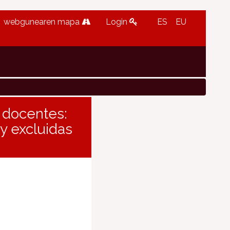
webgunearen mapa
Login
ES
EU
 docentes:
 y excluidas