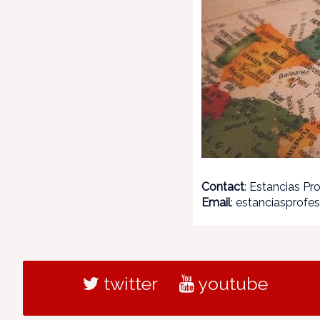
Contact
: Estancias P
Email
: estanciasprof
twitter
youtube