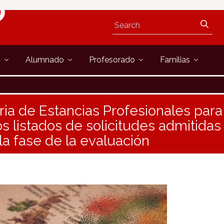
s
Alumnado
Profesorado
Familias
ia de Estancias Profesionales para
s listados de solicitudes admitidas
la fase de la evaluación