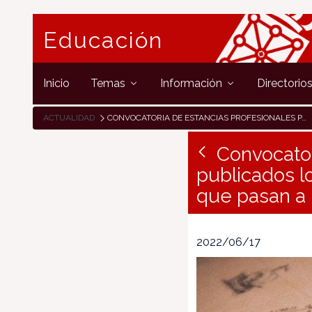
Educación
Inicio
Temas
Información
Directorio
ACTUALIDAD
CONVOCATORIA DE ESTANCIAS PROFESIONALES PARA DOCENTES: PUBLICADOS LOS LISTADOS DE SOLICITUDES ADMITIDAS Y EXCLUIDAS QUE PASAN A LA FASE DE LA EVALUACIÓN
Convocator
publicados lo
que pasan a 
2022/06/17