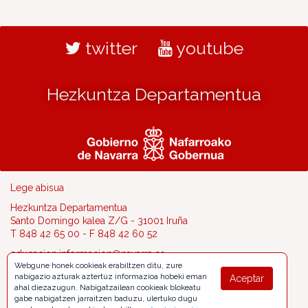
twitter
youtube
Hezkuntza Departamentua
Lege abisua
Hezkuntza Departamentua
Santo Domingo kalea Z/G - 31001 Iruña
T 848 42 65 00 - F 848 42 60 52
educacion.informacion@navarra.es
Webgune honek cookieak erabiltzen ditu, zure
nabigazio azturak aztertuz informazioa hobeki eman
Aceptar
ahal diezazugun. Nabigatzailean cookieak blokeatu
gabe nabigatzen jarraitzen baduzu, ulertuko dugu