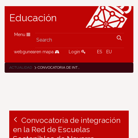
Educación
Menu
webgunearen mapa
Login
ES
EU
ACTUALIDAD
CONVOCATORIA DE INTEGRACIÓN EN LA RED DE ESCUELAS SOSTENIBLES DE NAVARRA
Convocatoria de integración
en la Red de Escuelas