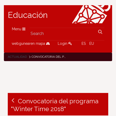
Educación
Menu
webgunearen mapa
Login
ES
EU
ACTUALIDAD
CONVOCATORIA DEL PROGRAMA "WINTER TIME 2018"
Convocatoria del programa
"Winter Time 2018"