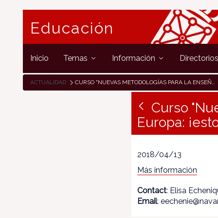
Educación
Inicio
Temas
Información
Directorio
ACTUALIDAD
CURSO "NUEVAS METODOLOGÍAS PARA LA ENSEÑANZA DE EUROPA: ¡ESTO NO VA DE TRATADOS!"
Curso "Nu
Europa: ¡esto
2018/04/13
Más información
Contact
: Elisa Echeni
Email
: eechenie@navar