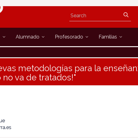
s
Alumnado
Profesorado
Familias
evas metodologías para la enseñan
 no va de tratados!"
que
ra.es