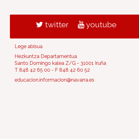
twitter
youtube
Lege abisua
Hezkuntza Departamentua
Santo Domingo kalea Z/G - 31001 Iruña
T 848 42 65 00 - F 848 42 60 52
educacion.informacion@navarra.es