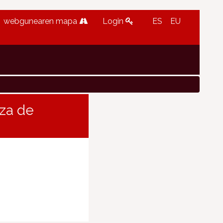
webgunearen mapa
Login
ES
EU
za de