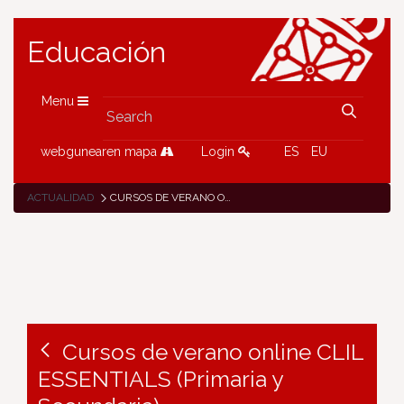
Educación
Menu
webgunearen mapa
Login
ES
EU
ACTUALIDAD
CURSOS DE VERANO ONLINE CLIL ESSENTIALS (PRIMARIA Y SECUNDARIA)
Cursos de verano online CLIL
ESSENTIALS (Primaria y