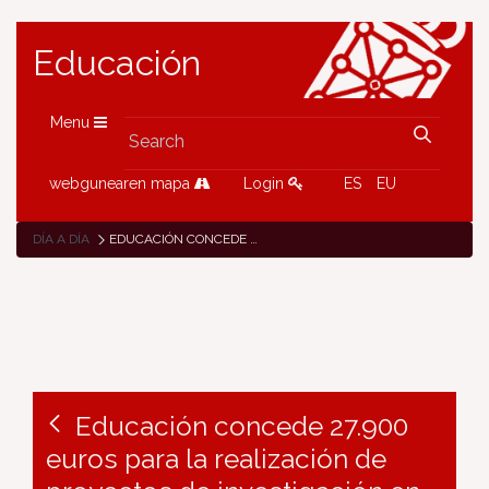
Educación
Menu
webgunearen mapa
Login
ES
EU
DÍA A DÍA
EDUCACIÓN CONCEDE 27.900 EUROS PARA LA REALIZACIÓN DE PROYECTOS DE INVESTIGACIÓN EN CENTROS EDUCATIVOS
Educación concede 27.900
euros para la realización de