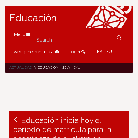
Educación
Menu
webgunearen mapa
Login
ES
EU
ACTUALIDAD
EDUCACIÓN INICIA HOY EL PERIODO DE MATRÍCULA PARA LA ENSEÑANZA DE EUSKERA DE PERSONAS ADULTAS EN EL EUSKALTEGI PÚBLICO ZUBIARTE
Educación inicia hoy el
periodo de matrícula para la