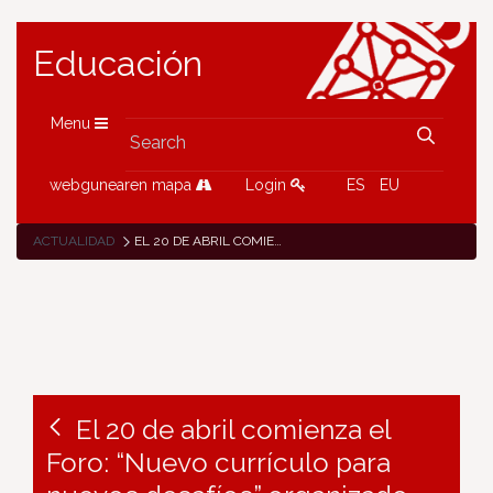
Educación
Menu
webgunearen mapa
Login
ES
EU
ACTUALIDAD
EL 20 DE ABRIL COMIENZA EL FORO: “NUEVO CURRÍCULO PARA NUEVOS DESAFÍOS” ORGANIZADO POR EL MINISTERIO DE EDUCACIÓN Y FORMACIÓN PROFESIONAL
El 20 de abril comienza el
Foro: “Nuevo currículo para