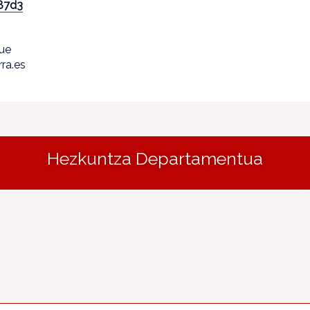
87d3
que
ra.es
Hezkuntza Departamentua