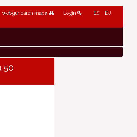
webgunearen mapa
Login
ES
EU
u 50