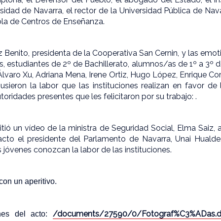
rsidad de Navarra, el rector de la Universidad Pública de Nava
la de Centros de Enseñanza.
z Benito, presidenta de la Cooperativa San Cernin, y las emo
as, estudiantes de 2º de Bachillerato, alumnos/as de 1º a 3º de
lvaro Xu, Adriana Mena, Irene Ortiz, Hugo López, Enrique Co
usieron la labor que las instituciones realizan en favor de
oridades presentes que les felicitaron por su trabajo: .
itió un vídeo de la ministra de Seguridad Social, Elma Saiz,
 acto el presidente del Parlamento de Navarra, Unai Hualde
 jóvenes conozcan la labor de las instituciones.
con un aperitivo.
/documents/27590/0/Fotograf%C3%ADas.d
nes del acto: