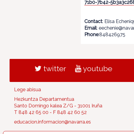
71b0-7b42-5b3a3c26
Contact
: Elisa Echeni
Email
: eechenie@navar
Phone
:848426975
twitter
youtube
Lege abisua
Hezkuntza Departamentua
Santo Domingo kalea Z/G - 31001 Iruña
T 848 42 65 00 - F 848 42 60 52
educacion.informacion@navarra.es