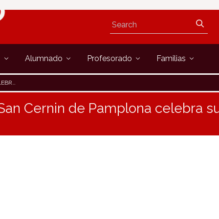
s
Alumnado
Profesorado
Familias
RSARIO
 San Cernin de Pamplona celebra s