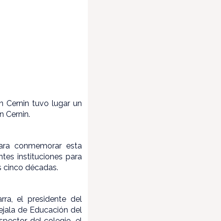
n Cernin tuvo lugar un
n Cernin.
 Para conmemorar esta
ntes instituciones para
s cinco décadas.
ra, el presidente del
cejala de Educación del
pector del colegio, el