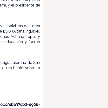
rra, y el presidente de
tivas palabras de Lorea
 ESO (Aitana Iriguibel,
ronas, Adriana López y
 la educación y fueron
 antigua alumna de San
, quien habló sobre la
ocx/eba37db2-4908-