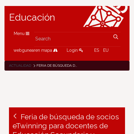
Educación
Menu
webgunearen mapa
Login
ES
EU
ACTUALIDAD
FERIA DE BÚSQUEDA DE SOCIOS ETWINNING PARA DOCENTES DE EDUCACIÓN SECUNDARIA Y FORMACIÓN PROFESIONAL
Feria de búsqueda de socios
eTwinning para docentes de