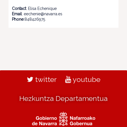
Contact
: Elisa Echenique
Email
: eechenie@navarra.es
Phone
:848426975
twitter
youtube
Hezkuntza Departamentua