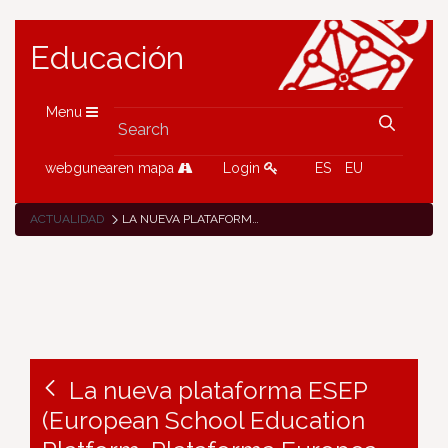
Educación
Menu
webgunearen mapa
Login
ES
EU
ACTUALIDAD
LA NUEVA PLATAFORMA ESEP (EUROPEAN SCHOOL EDUCATION PLATFORM-PLATAFORMA EUROPEA DE EDUCACIÓN ESCOLAR) SE LANZARÁ DEFINITIVAMENTE EL 31 DE MAYO DE 2022
La nueva plataforma ESEP
(European School Education