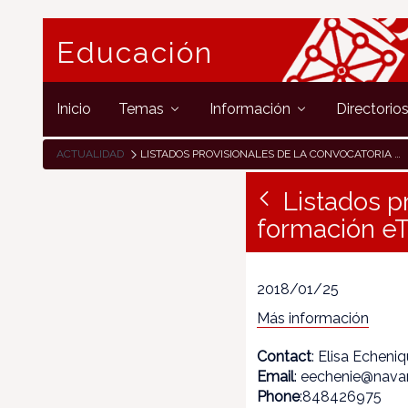
Educación
Inicio
Temas
Información
Directorio
ACTUALIDAD
LISTADOS PROVISIONALES DE LA CONVOCATORIA DE EVENTOS DE FORMACIÓN ETWINNING
Listados p
formación e
2018/01/25
Más información
Contact
: Elisa Echeni
Email
: eechenie@navar
Phone
:848426975