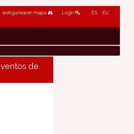
webgunearen mapa
Login
ES
EU
eventos de