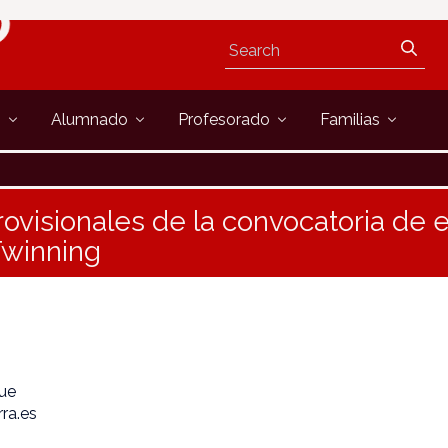
s
Alumnado
Profesorado
Familias
rovisionales de la convocatoria de 
Twinning
que
ra.es