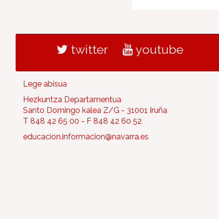
twitter
youtube
Lege abisua
Hezkuntza Departamentua
Santo Domingo kalea Z/G - 31001 Iruña
T 848 42 65 00 - F 848 42 60 52
educacion.informacion@navarra.es