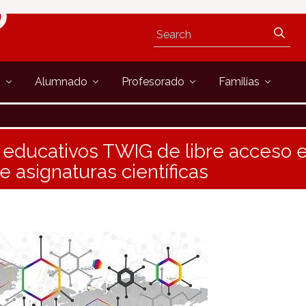
s
Alumnado
Profesorado
Familias
 educativos TWIG de libre acceso e
 asignaturas científicas