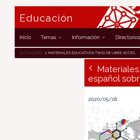
Educación
Inicio
Temas
Información
Directorio
ACTUALIDAD
MATERIALES EDUCATIVOS TWIG DE LIBRE ACCESO EN INGLÉS Y EN ESPAÑOL SOBRE ASIGNATURAS CIENTÍFICAS
Materiales
español sobre
2020/05/18