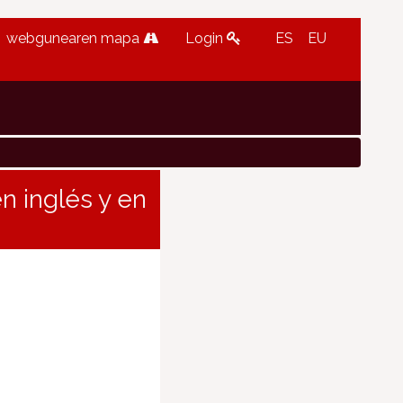
webgunearen mapa
Login
ES
EU
n inglés y en