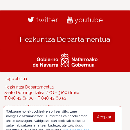
twitter
youtube
Hezkuntza Departamentua
Lege abisua
Hezkuntza Departamentua
Santo Domingo kalea Z/G - 31001 Iruña
T 848 42 65 00 - F 848 42 60 52
educacion.informacion@navarra.es
Webgune honek cookieak erabiltzen ditu, zure
nabigazio azturak aztertuz informazioa hobeki eman
Aceptar
ahal diezazugun. Nabigatzailean cookieak blokeatu
gabe nabigatzen jarraitzen baduzu, ulertuko dugu