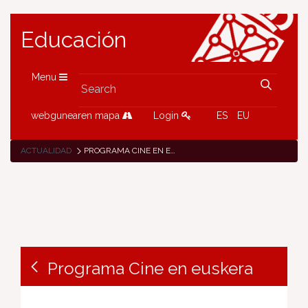
Educación
Menu
webgunearen mapa
Login
ES
EU
ACTUALIDAD
PROGRAMA CINE EN EUSKERA
Programa Cine en euskera