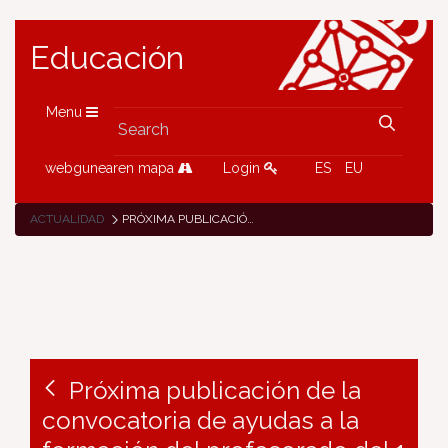
Educación
Menu
webgunearen mapa
Login
ES
EU
ACTUALIDAD
PRÓXIMA PUBLICACIÓN DE LA CONVOCATORIA DE AYUDAS A LA FORMACIÓN DEL PROFESORADO DEL 1 DE JULIO AL 10 DE NOVIEMBRE DE 2020
Próxima publicación de la
convocatoria de ayudas a la