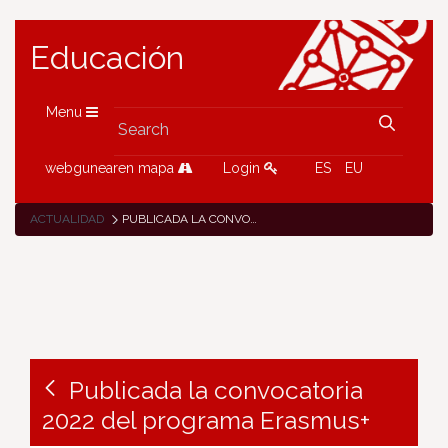
Educación
Menu
webgunearen mapa
Login
ES
EU
ACTUALIDAD
PUBLICADA LA CONVOCATORIA 2022 DEL PROGRAMA ERASMUS+
Publicada la convocatoria
2022 del programa Erasmus+