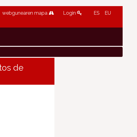
webgunearen mapa
Login
ES
EU
ntos de