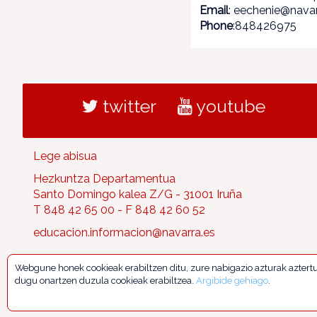
Email
: eechenie@navar
Phone
:848426975
twitter
youtube
Lege abisua
Hezkuntza Departamentua
Santo Domingo kalea Z/G - 31001 Iruña
T 848 42 65 00 - F 848 42 60 52
educacion.informacion@navarra.es
Webgune honek cookieak erabiltzen ditu, zure nabigazio azturak aztert
dugu onartzen duzula cookieak erabiltzea.
Argibide gehiago
.