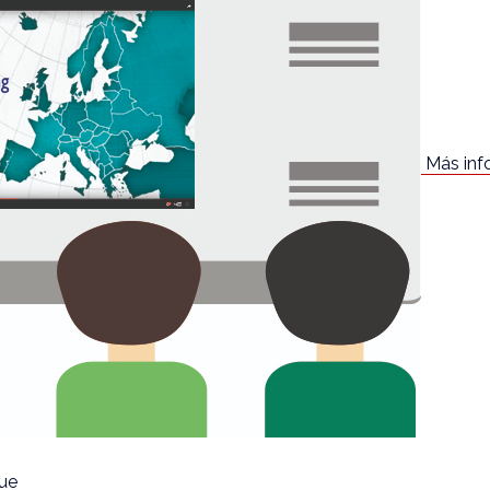
Más inf
que