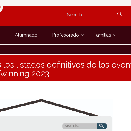
s
Alumnado
Profesorado
Familias
 los listados definitivos de los eve
Twinning 2023