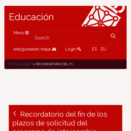
Educación
Menu
webgunearen mapa
Login
ES
EU
ACTUALIDAD
RECORDATORIO DEL FIN DE LOS PLAZOS DE SOLICITUD DEL PROGRAMA DE INTERCAMBIO RECÍPROCO CON FRANCIA PARA EL ALUMNADO DE 3º DE ESO
Recordatorio del fin de los
plazos de solicitud del