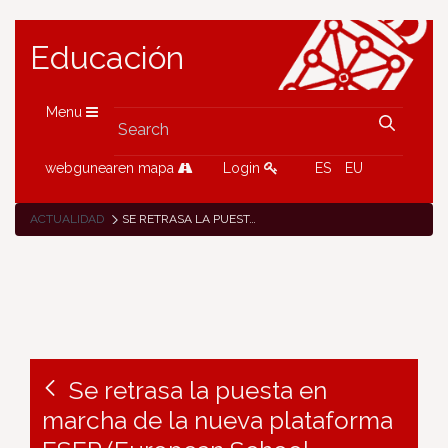
Educación
Menu
webgunearen mapa
Login
ES
EU
ACTUALIDAD
SE RETRASA LA PUESTA EN MARCHA DE LA NUEVA PLATAFORMA ESEP (EUROPEAN SCHOOL EDUCATION PLATFORM – PLATAFORMA EUROPEA DE EDUCACIÓN ESCOLAR)
Se retrasa la puesta en
marcha de la nueva plataforma