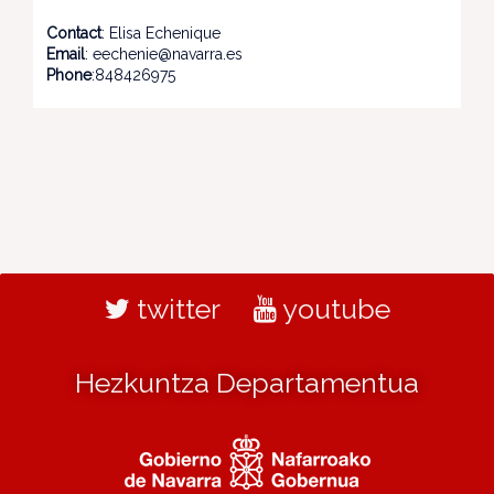
Contact
: Elisa Echenique
Email
: eechenie@navarra.es
Phone
:848426975
twitter
youtube
Hezkuntza Departamentua