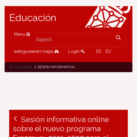
Educación
Menu
webgunearen mapa
Login
ES
EU
ACTUALIDAD
SESIÓN INFORMATIVA ONLINE SOBRE EL NUEVO PROGRAMA ERASMUS+ 2021-2027 PARA EL PROFESORADO DE EDUCACIÓN ESCOLAR Y DE PERSONAS ADULTAS
Sesión informativa online
sobre el nuevo programa