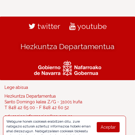
twitter
youtube
Hezkuntza Departamentua
Lege abisua
Hezkuntza Departamentua
Santo Domingo kalea Z/G - 31001 Iruña
T 848 42 65 00 - F 848 42 60 52
educacion.informacion@navarra.es
Webgune honek cookieak erabiltzen ditu, zure
nabigazio azturak aztertuz informazioa hobeki eman
Aceptar
ahal diezazugun. Nabigatzailean cookieak blokeatu