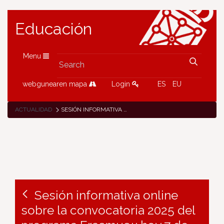
Educación
Menu
webgunearen mapa
Login
ES
EU
ACTUALIDAD
SESIÓN INFORMATIVA ONLINE SOBRE LA CONVOCATORIA 2025 DEL PROGRAMA ERASMUS+: HOY 7 DE ENERO DE 2025 FINALIZA EL PLAZO DE INSCRIPCIÓN
Sesión informativa online
sobre la convocatoria 2025 del