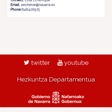
Contact
: Elisa Echenique
Email
: eechenie@navarra.es
Phone
:848426975
twitter
youtube
Hezkuntza Departamentua