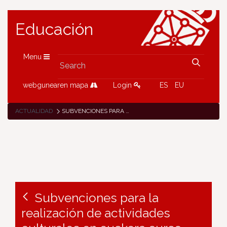
Educación
Menu
webgunearen mapa
Login
ES
EU
ACTUALIDAD
SUBVENCIONES PARA LA REALIZACIÓN DE ACTIVIDADES CULTURALES EN EUSKERA CURSO 2024-25
Subvenciones para la
realización de actividades