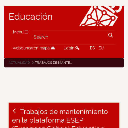
Educación
Menu
webgunearen mapa
Login
ES
EU
ACTUALIDAD
TRABAJOS DE MANTENIMIENTO EN LA PLATAFORMA ESEP (EUROPEAN SCHOOL EDUCATION PLATFORM) DEL 26 DE MARZO AL 5 DE ABRIL
Trabajos de mantenimiento
en la plataforma ESEP