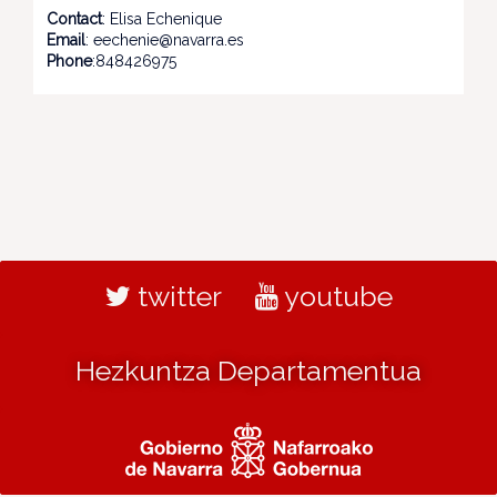
Contact
: Elisa Echenique
Email
: eechenie@navarra.es
Phone
:848426975
twitter
youtube
Hezkuntza Departamentua