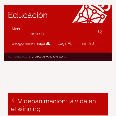
Educación
Menu
webgunearen mapa
Login
ES
EU
ACTUALIDAD
VIDEOANIMACIÓN: LA VIDA EN ETWINNING
Videoanimación: la vida en
eTwinning