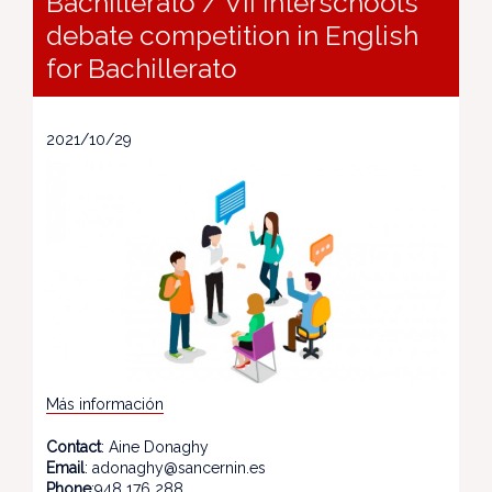
Bachillerato / VII interschools
debate competition in English
for Bachillerato
2021/10/29
Más información
Contact
: Aine Donaghy
Email
: adonaghy@sancernin.es
Phone
:948 176 288