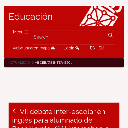
Educación
Menu
webgunearen mapa
Login
ES
EU
ACTUALIDAD
VII DEBATE INTER-ESCOLAR EN INGLÉS PARA ALUMNADO DE BACHILLERATO / VII INTERSCHOOLS DEBATE COMPETITION IN ENGLISH FOR BACHILLERATO
VII debate inter-escolar en
inglés para alumnado de