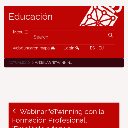
Educación
Menu
webgunearen mapa
Login
ES
EU
ACTUALIDAD
WEBINAR "ETWINNING CON LA FORMACIÓN PROFESIONAL, ¡EMPLÉATE A FONDO!
Webinar "eTwinning con la
Formación Profesional,