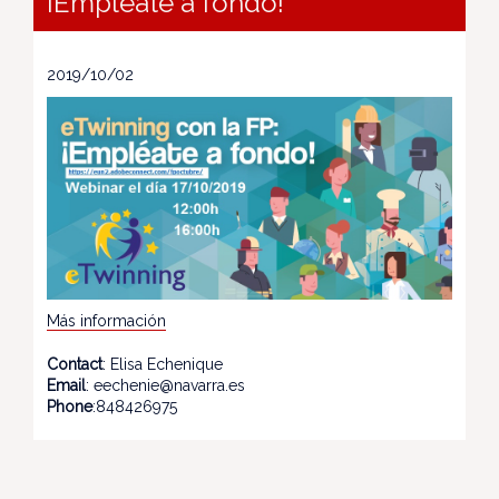
¡Empléate a fondo!
2019/10/02
Más información
Contact
: Elisa Echenique
Email
: eechenie@navarra.es
Phone
:848426975