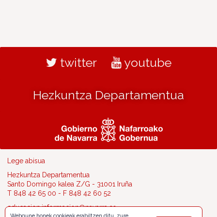
twitter
youtube
Hezkuntza Departamentua
Lege abisua
Hezkuntza Departamentua
Santo Domingo kalea Z/G - 31001 Iruña
T 848 42 65 00 - F 848 42 60 52
educacion.informacion@navarra.es
Webgune honek cookieak erabiltzen ditu, zure