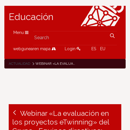
Educación
Menu
webgunearen mapa
Login
ES
EU
ACTUALIDAD
WEBINAR «LA EVALUACIÓN EN LOS PROYECTOS ETWINNING» DEL GRUPO «EQUIPOS DIRECTIVOS: INNOVANDO A TRAVÉS DE ETWINNING», 20 DE MAYO
Webinar «La evaluación en
los proyectos eTwinning» del