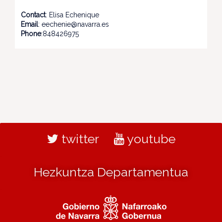
Contact
: Elisa Echenique
Email
: eechenie@navarra.es
Phone
:848426975
twitter
youtube
Hezkuntza Departamentua